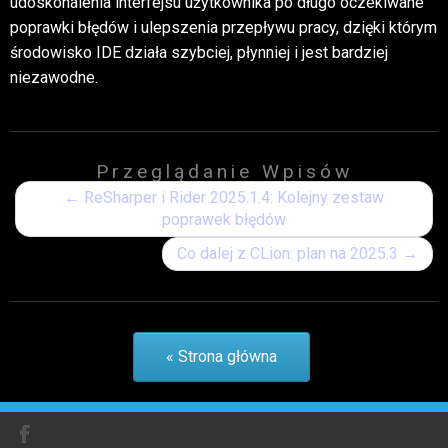
udoskonalenia interfejsu użytkownika po długo oczekiwane
poprawki błędów i ulepszenia przepływu pracy, dzięki którym
środowisko IDE działa szybciej, płynniej i jest bardziej
niezawodne.
Przeglądanie Wpisów
←
ReSharper i Rider 2025.1.4: Kolejny zestaw
poprawek błędów
Co dalej z CLion: plan na 2025.3
→
« Strona główna